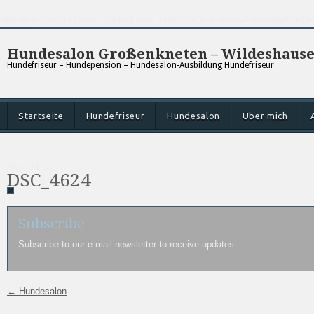
Warning
: Creating default object from empty value in
/www/htdocs/w00e2bc
Hundesalon Großenkneten – Wildeshaus
Hundefriseur – Hundepension – Hundesalon-Ausbildung Hundefriseur
Startseite
Hundefriseur
Hundesalon
Über mich
Aug.
24
DSC_4624
Subscribe
Subscribe to our e-mail newsletter to receive updates.
←
Hundesalon