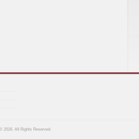
„T
hie
un
sic
Ker
gu
 2026. All Rights Reserved.