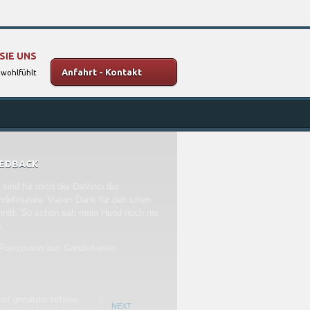
SIE UNS
Anfahrt - Kontakt
 wohlfühlt
EDBACK
 sind für mich der DaVinci der
defriseure. Vielen Dank für den tollen
nitt. So schön sah mein Hund noch nie
.
 Franzmann aus Ganderkesee
ist genauso schwer,
NEXT