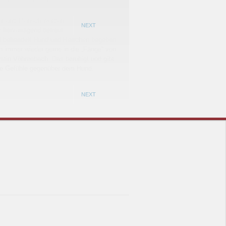
ier und Mensch werden
NEXT
r hervorragend betreut
d behandelt.Hund und Herrchen begeben
h immer wieder gerne in die „Fänge“ von
stin Vöhrenbach. Das beruhigt und gibt
te Gefühle gegenüber dem Hund.
NEXT