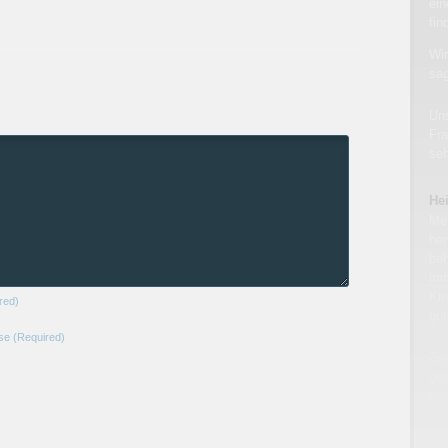
ein
fin
Wir
sa
Uns
Fr
seh
He
Me
her
beh
imm
Kir
red)
gu
sse
(Required)
Zu
ger
Kau
fac
Be