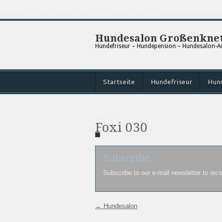
Warning
: Creating default object from empty value in
/www/htdocs/w00e2bc
Hundesalon Großenknet
Hundefriseur – Hundepension – Hundesalon-Au
Startseite
Hundefriseur
Hun
Apr.
17
Foxi 030
Subscribe
Subscribe to our e-mail newsletter to rec
←
Hundesalon