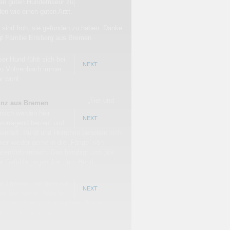
en guten Hundefriseur zu
den wie einen guten Arzt.
 sind froh, sie gefunden zu haben. Danke
gt Familie Ensberg aus Bremen
er Hund fühlt sich bei
NEXT
au Vöhrenbach immer
r wohl
„Tier und
inz aus Bremen
nsch werden hier
NEXT
vorragend betreut und
andelt. Hund und Herrchen begeben sich
er wieder gerne in die „Fänge“ von
stenVöhrenbach. Das beruhigt und gibt
te Gefühle gegenüber dem Hund.
m Trimmen nehmen wir
NEXT
ne den weiten Weg in
f, denn hier wird unser Irish Terrier
hgerecht getrimmt.
rgers aus Bremen