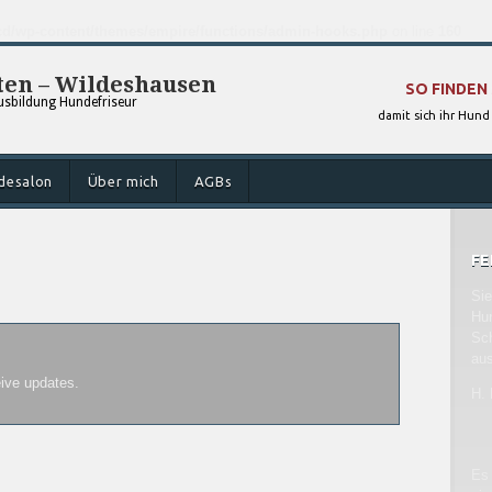
d/wp-content/themes/empire/functions/admin-hooks.php
on line
160
en – Wildeshausen
SO FINDEN 
sbildung Hundefriseur
damit sich ihr Hund
desalon
Über mich
AGBs
FE
Sie
Hun
Sch
aus
eive updates.
H.
Es 